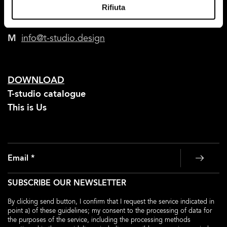
Rifiuta
T
+39 0434 676511
F
+39 0434 651069
M
info@t-studio.design
DOWNLOAD
T-studio catalogue
This is Us
Email *
SEND
SUBSCRIBE OUR NEWSLETTER
By clicking send button, I confirm that I request the service indicated in
point a) of these guidelines; my consent to the processing of data for
the purposes of the service, including the processing methods