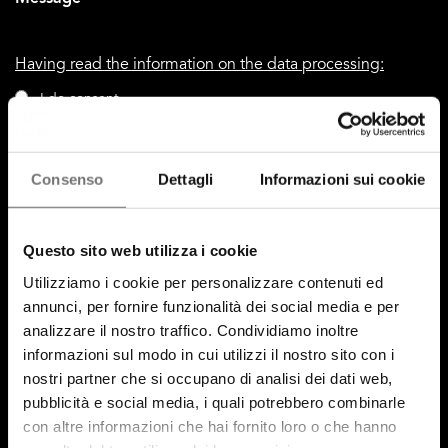
Having read the information on the data processing:
I do consent
I do not consent
To receive marketing activities
Consenso
Dettagli
Informazioni sui cookie
I consent
Questo sito web utilizza i cookie
I do not consent
To profiling activities
Utilizziamo i cookie per personalizzare contenuti ed
annunci, per fornire funzionalità dei social media e per
analizzare il nostro traffico. Condividiamo inoltre
By clicking send button, I confirm that I request the service indicated in
point a) of these guidelines; my consent to the processing of data for
informazioni sul modo in cui utilizzi il nostro sito con i
the purposes of the service, including the processing methods
nostri partner che si occupano di analisi dei dati web,
mentioned in these guidelines, including possible processing carried
pubblicità e social media, i quali potrebbero combinarle
out in EU member states or non-EU countries.
con altre informazioni che hai fornito loro o che hanno