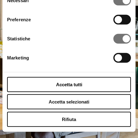
Necessari
del
consenso
Preferenze
Statistiche
Marketing
Accetta tutti
Accetta selezionati
Sclavi
Rifiuta
Ristorazione
Toscana