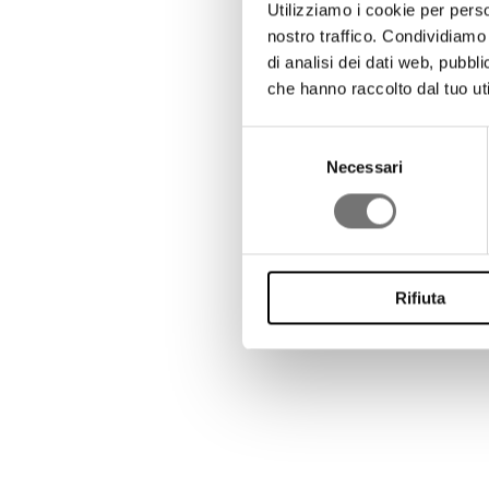
Utilizziamo i cookie per perso
nostro traffico. Condividiamo 
di analisi dei dati web, pubbl
che hanno raccolto dal tuo uti
Selezione
del
Necessari
consenso
Rifiuta