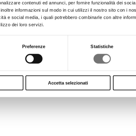
nalizzare contenuti ed annunci, per fornire funzionalità dei socia
inoltre informazioni sul modo in cui utilizzi il nostro sito con i n
Cette galerie n'est actuellement pas disponible.
icità e social media, i quali potrebbero combinarle con altre inform
Back to the references
lizzo dei loro servizi.
Preferenze
Statistiche
Accetta selezionati