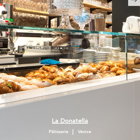
La Donatella
Pâtisserie
Venice